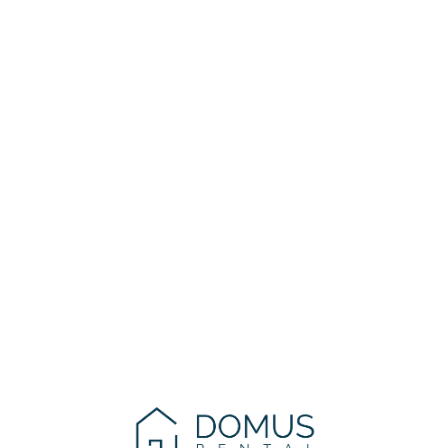
Lo
adi
n