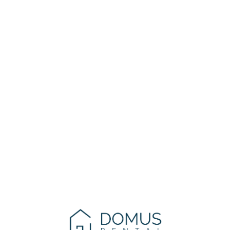
Lo
adi
n