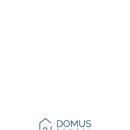
Lo
adi
n