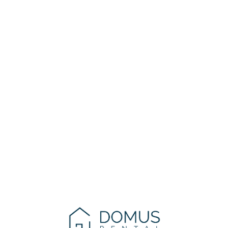
Lo
adi
n