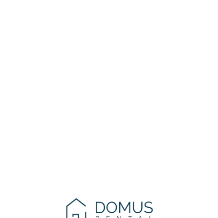
Lo
adi
n