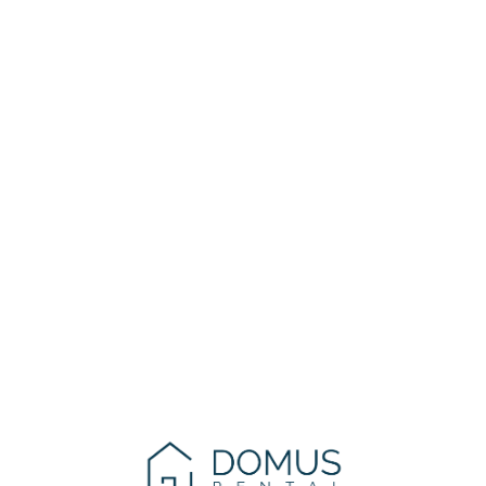
Lo
adi
n