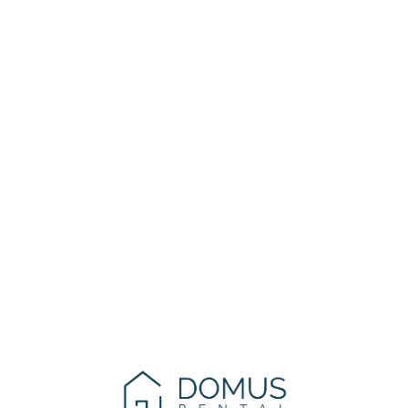
Lo
adi
n