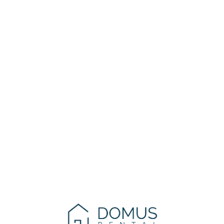
Lo
adi
n