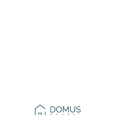
Lo
adi
n