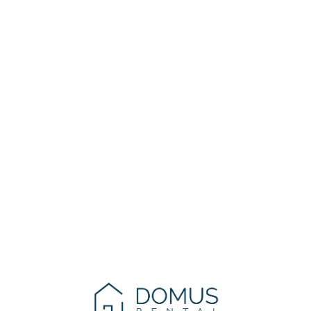
Lo
adi
n