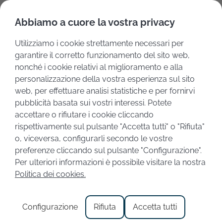
English
Deutsch
Abbiamo a cuore la vostra privacy
Utilizziamo i cookie strettamente necessari per
garantire il corretto funzionamento del sito web,
nonché i cookie relativi al miglioramento e alla
personalizzazione della vostra esperienza sul sito
web, per effettuare analisi statistiche e per fornirvi
pubblicità basata sui vostri interessi. Potete
accettare o rifiutare i cookie cliccando
rispettivamente sul pulsante "Accetta tutti" o "Rifiuta"
o, viceversa, configurarli secondo le vostre
preferenze cliccando sul pulsante "Configurazione".
Capodanno al Lago di
Per ulteriori informazioni è possibile visitare la nostra
Politica dei cookies.
Garda
Configurazione
Rifiuta
Accetta tutti
Il Capodanno al Lago di Garda è un momento di